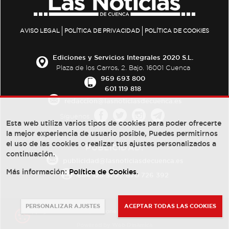
AVISO LEGAL
POLÍTICA DE PRIVACIDAD
POLÍTICA DE COOKIES
Ediciones y Servicios Integrales 2020 S.L.
Plaza de los Carros, 2. Bajo. 16001 Cuenca
969 693 800
601 119 818
redaccion@lasnoticiasdecuenca.es
Síguenos
Esta web utiliza varios tipos de cookies para poder ofrecerte
la mejor experiencia de usuario posible, Puedes permitirnos
el uso de las cookies o realizar tus ajustes personalizados a
PUBLICIDAD:
continuación.
publicidad@lasnoticiasdecuenca.es
Más información:
Política de Cookies
.
684 126 573
/
670 726 392
PERSONALIZAR AJUSTES
ACEPTAR TODAS LAS COOKIES
© Copyright 2013 -
2022
| Ediciones y Servicios Integrales 2020 S.L.
Powered by
Web Dinámica