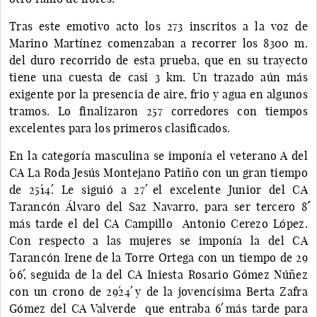
Tras este emotivo acto los 273 inscritos a la voz de
Marino Martínez comenzaban a recorrer los 8300 m.
del duro recorrido de esta prueba, que en su trayecto
tiene una cuesta de casi 3 km. Un trazado aún más
exigente por la presencia de aire, frio y agua en algunos
tramos. Lo finalizaron 257 corredores con tiempos
excelentes para los primeros clasificados.
En la categoría masculina se imponía el veterano A del
CA La Roda Jesús Montejano Patiño con un gran tiempo
de 25´14´´. Le siguió a 27´´ el excelente Junior del CA
Tarancón Álvaro del Saz Navarro, para ser tercero 8´´
más tarde el del CA Campillo Antonio Cerezo López.
Con respecto a las mujeres se imponía la del CA
Tarancón Irene de la Torre Ortega con un tiempo de 29
´06´´, seguida de la del CA Iniesta Rosario Gómez Núñez
con un crono de 29´24´´ y de la jovencísima Berta Zafra
Gómez del CA Valverde que entraba 6´´ más tarde para