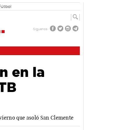
Fútbol
Síguenos
n en la
MTB
invierno que asoló San Clemente