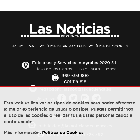
AVISO LEGAL
POLÍTICA DE PRIVACIDAD
POLÍTICA DE COOKIES
Ediciones y Servicios Integrales 2020 S.L.
Plaza de los Carros, 2. Bajo. 16001 Cuenca
969 693 800
601 119 818
redaccion@lasnoticiasdecuenca.es
Síguenos
Esta web utiliza varios tipos de cookies para poder ofrecerte
la mejor experiencia de usuario posible, Puedes permitirnos
el uso de las cookies o realizar tus ajustes personalizados a
PUBLICIDAD:
continuación.
publicidad@lasnoticiasdecuenca.es
Más información:
Política de Cookies
.
684 126 573
/
670 726 392