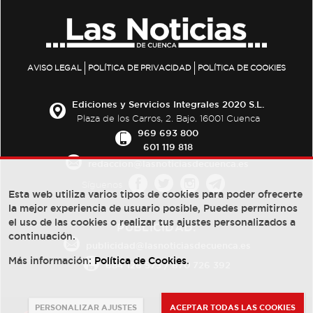
AVISO LEGAL
POLÍTICA DE PRIVACIDAD
POLÍTICA DE COOKIES
Ediciones y Servicios Integrales 2020 S.L.
Plaza de los Carros, 2. Bajo. 16001 Cuenca
969 693 800
601 119 818
redaccion@lasnoticiasdecuenca.es
Síguenos
Esta web utiliza varios tipos de cookies para poder ofrecerte
la mejor experiencia de usuario posible, Puedes permitirnos
el uso de las cookies o realizar tus ajustes personalizados a
PUBLICIDAD:
continuación.
publicidad@lasnoticiasdecuenca.es
Más información:
Política de Cookies
.
684 126 573
/
670 726 392
PERSONALIZAR AJUSTES
ACEPTAR TODAS LAS COOKIES