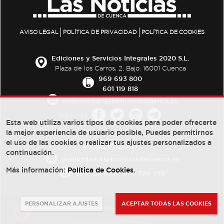
AVISO LEGAL
POLÍTICA DE PRIVACIDAD
POLÍTICA DE COOKIES
Ediciones y Servicios Integrales 2020 S.L.
Plaza de los Carros, 2. Bajo. 16001 Cuenca
969 693 800
601 119 818
redaccion@lasnoticiasdecuenca.es
Síguenos
Esta web utiliza varios tipos de cookies para poder ofrecerte
la mejor experiencia de usuario posible, Puedes permitirnos
el uso de las cookies o realizar tus ajustes personalizados a
PUBLICIDAD:
continuación.
publicidad@lasnoticiasdecuenca.es
Más información:
Política de Cookies
.
684 126 573
/
670 726 392
PERSONALIZAR AJUSTES
ACEPTAR TODAS LAS COOKIES
© Copyright 2013 -
2022
| Ediciones y Servicios Integrales 2020 S.L.
Powered by
Web Dinámica