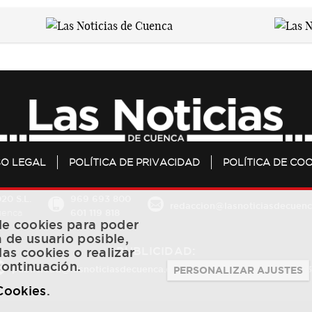
SO LEGAL
POLÍTICA DE PRIVACIDAD
POLÍTICA DE COO
20 S.L.
969 693 800
redaccion@lasnoticiasdecuenc
601 119 818
Cuenca
 de cookies para poder
a de usuario posible,
PUBLICIDAD:
las cookies o realizar
continuación.
publicidad@lasnoticiasdecuenca.es
684 126 573
/
670 726 
PERSONALIZAR AJUSTES
 Cookies
.