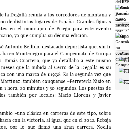
e la Degollá reunía a los corredores de montaña y
o de distintos lugares de España. Grandes figuras
ntes en el municipio de Priego para este evento
rsario, ya que cumplía su décima edición.
sé Antonio Bellido, destacado deportista que, sin ir
estaba en Montenegro para el Campeonato de Europa
o Tomás Cuartero, que ya detallaba a este mismo
meses que la Subida al Cerro de la Degollá es su
rca con una marca de 1:19:38. Es la segunda vez que
so Martínez, también conquense –Ferretería Nisio en
en 1 hora, 20 minutos y 30 segundos. Los puestos de
dos también por locales: Mario Llorens y Javier
mbio –una clásica en carreras de este tipo, sobre
acía con la victoria, al igual que en el 2022. Rebaja
os, por lo que firmó una gran carrera. Noelia