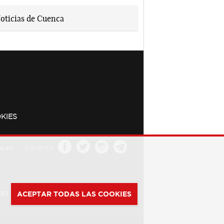
KIES
a.es
Síguenos
392
ACEPTAR TODAS LAS COOKIES