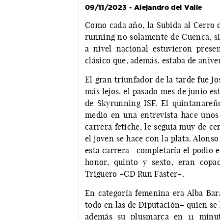
09/11/2023 - Alejandro del Valle
Como cada año, la Subida al Cerro d
running no solamente de Cuenca, sin
a nivel nacional estuvieron prese
clásico que, además, estaba de anive
El gran triunfador de la tarde fue Jo
más lejos, el pasado mes de junio 
de Skyrunning ISF. El quintanareñ
medio en una entrevista hace unos 
carrera fetiche, le seguía muy de ce
el joven se hace con la plata. Alon
esta carrera– completaría el podio 
honor, quinto y sexto, eran copa
Triguero –CD Run Faster–.
En categoría femenina era Alba Bara
todo en las de Diputación– quien se h
además su plusmarca en 11 minut