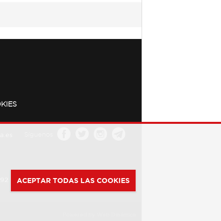
KIES
a.es
Síguenos
392
ACEPTAR TODAS LAS COOKIES
Powered by
Web Dinámica