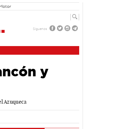
Motor
Síguenos
ancón y
el Azuqueca