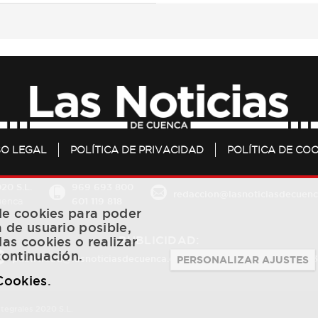
SO LEGAL
POLÍTICA DE PRIVACIDAD
POLÍTICA DE COO
20 S.L.
969 693 800
redaccion@lasnoticiasdecuenc
601 119 818
Cuenca
 de cookies para poder
a de usuario posible,
PUBLICIDAD:
las cookies o realizar
continuación.
publicidad@lasnoticiasdecuenca.es
684 126 573
/
670 726 
PERSONALIZAR AJUSTES
 Cookies
.
ntegrales 2020 S.L.