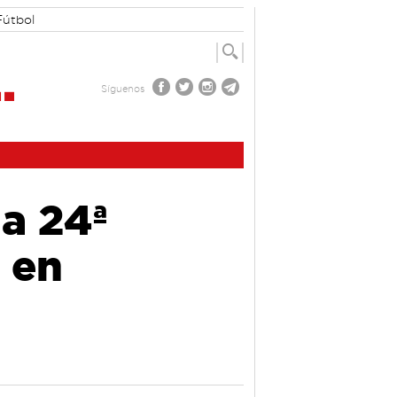
Fútbol
Síguenos
la 24ª
a en