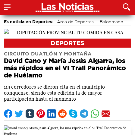
Es noticia en Deportes:
Área de Deportes
Balonmano
Fútbol
Motor
Bádminton
Piragüismo
Ciclismo
Bolos conquenses
DEPORTES
CIRCUITO DUATLÓN Y MONTAÑA
David Cano y María Jesús Algarra, los
más rápidos en el VI Trail Panorámico
de Huélamo
113 corredores se dieron cita en el municipio
conquense, siendo esta edición la de mayor
participación hasta el momento