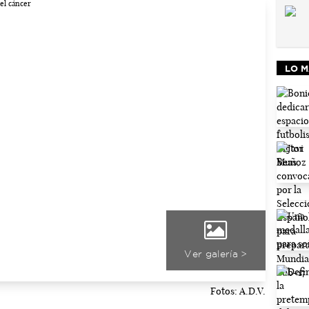
LO M
Ver galería >
Fotos: A.D.V.