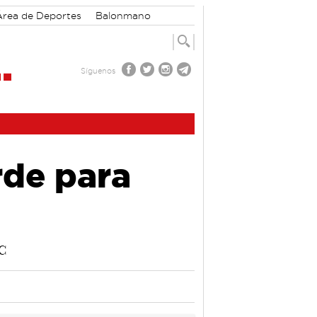
Área de Deportes
Balonmano
Síguenos
rde para
CC