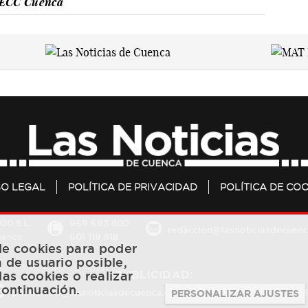
ECC Cuenca
SO LEGAL
POLÍTICA DE PRIVACIDAD
POLÍTICA DE COO
20 S.L.
969 693 800
redaccion@lasnoticiasdecuenc
601 119 818
Cuenca
 de cookies para poder
a de usuario posible,
PUBLICIDAD:
las cookies o realizar
continuación.
publicidad@lasnoticiasdecuenca.es
684 126 573
/
670 726 
PERSONALIZAR AJUSTES