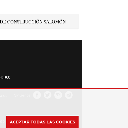
KIES
a.es
Síguenos
392
ACEPTAR TODAS LAS COOKIES