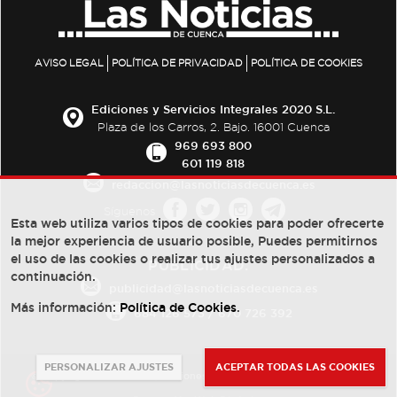
AVISO LEGAL
POLÍTICA DE PRIVACIDAD
POLÍTICA DE COOKIES
Ediciones y Servicios Integrales 2020 S.L.
Plaza de los Carros, 2. Bajo. 16001 Cuenca
969 693 800
601 119 818
redaccion@lasnoticiasdecuenca.es
Síguenos
Esta web utiliza varios tipos de cookies para poder ofrecerte
la mejor experiencia de usuario posible, Puedes permitirnos
el uso de las cookies o realizar tus ajustes personalizados a
PUBLICIDAD:
continuación.
publicidad@lasnoticiasdecuenca.es
Más información:
Política de Cookies
.
684 126 573
/
670 726 392
PERSONALIZAR AJUSTES
ACEPTAR TODAS LAS COOKIES
© Copyright 2013 -
2022
| Ediciones y Servicios Integrales 2020 S.L.