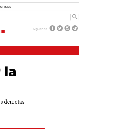
enses
Síguenos
 la
os derrotas