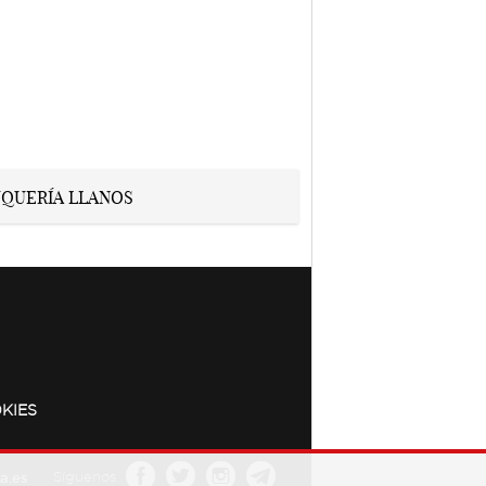
KIES
a.es
Síguenos