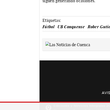
siguen generando ocasiones.
Etiquetas:
Fútbol
UB Conquense
Rober Guti
AVI
Ediciones y Servicios Integrales 20