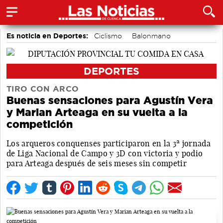
Es noticia en Deportes:
Ciclismo
Balonmano
Bádminton
Motor
Fútbol
Bolos conquenses
Área de Deportes
Piragüismo
DEPORTES
TIRO CON ARCO
Buenas sensaciones para Agustín Vera
y Marian Arteaga en su vuelta a la
competición
Los arqueros conquenses participaron en la 3ª jornada
de Liga Nacional de Campo y 3D con victoria y podio
para Arteaga después de seis meses sin competir