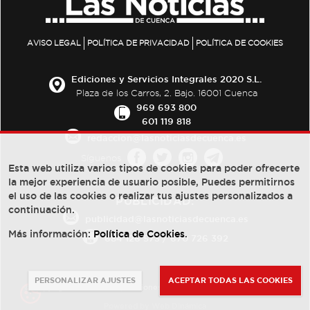
AVISO LEGAL
POLÍTICA DE PRIVACIDAD
POLÍTICA DE COOKIES
Ediciones y Servicios Integrales 2020 S.L.
Plaza de los Carros, 2. Bajo. 16001 Cuenca
969 693 800
601 119 818
redaccion@lasnoticiasdecuenca.es
Síguenos
Esta web utiliza varios tipos de cookies para poder ofrecerte
la mejor experiencia de usuario posible, Puedes permitirnos
el uso de las cookies o realizar tus ajustes personalizados a
PUBLICIDAD:
continuación.
publicidad@lasnoticiasdecuenca.es
Más información:
Política de Cookies
.
684 126 573
/
670 726 392
PERSONALIZAR AJUSTES
ACEPTAR TODAS LAS COOKIES
© Copyright 2013 -
2022
| Ediciones y Servicios Integrales 2020 S.L.
Powered by
Web Dinámica