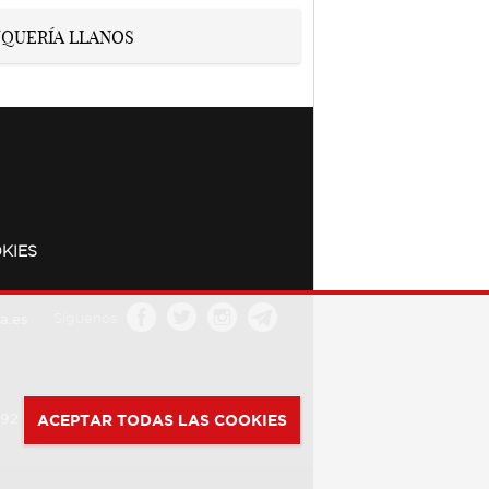
KIES
a.es
Síguenos
392
ACEPTAR TODAS LAS COOKIES