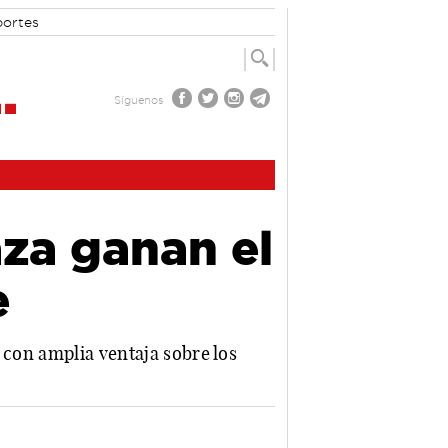
portes
Síguenos
za ganan el
e
 con amplia ventaja sobre los