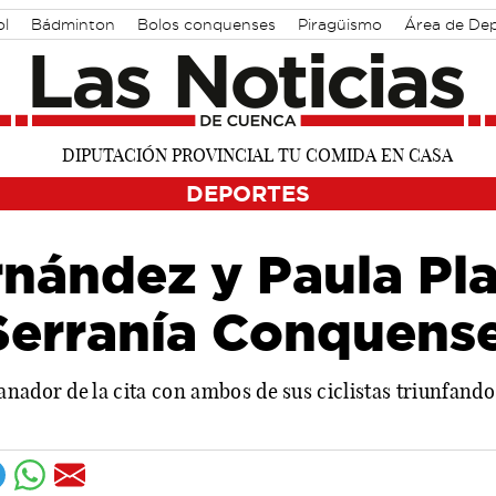
ol
Bádminton
Bolos conquenses
Piragüismo
Área de De
DEPORTES
nández y Paula Pla
Serranía Conquens
nador de la cita con ambos de sus ciclistas triunfando