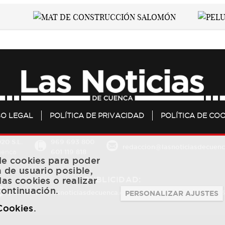
SO LEGAL
POLÍTICA DE PRIVACIDAD
POLÍTICA DE COO
20 S.L.
969 693 800
redaccion@lasnoticiasdecuenc
601 119 818
Cuenca
 de cookies para poder
a de usuario posible,
PUBLICIDAD:
las cookies o realizar
continuación.
publicidad@lasnoticiasdecuenca.es
684 126 573
/
670 726 
PERSONALIZAR AJUSTES
 Cookies
.