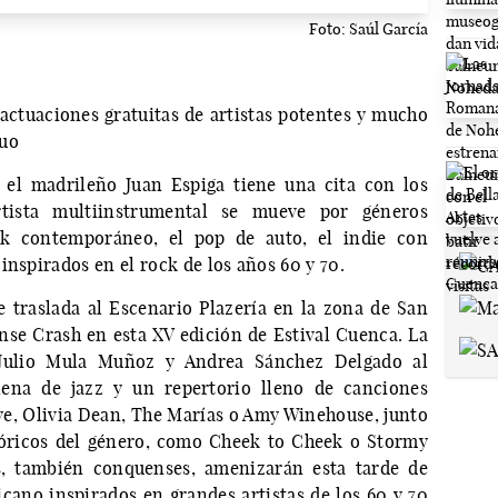
Foto: Saúl García
actuaciones gratuitas de artistas potentes y mucho
guo
 el madrileño Juan Espiga tiene una cita con los
rtista multiinstrumental se mueve por géneros
lk contemporáneo, el pop de auto, el indie con
inspirados en el rock de los años 60 y 70.
se traslada al Escenario Plazería en la zona de San
ense Crash en esta XV edición de Estival Cuenca. La
a Julio Mula Muñoz y Andrea Sánchez Delgado al
lena de jazz y un repertorio lleno de canciones
aye, Olivia Dean, The Marías o Amy Winehouse, junto
stóricos del género, como Cheek to Cheek o Stormy
rs, también conquenses, amenizarán esta tarde de
cano inspirados en grandes artistas de los 60 y 70