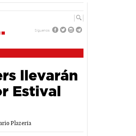
Síguenos
rs llevarán
r Estival
ario Plazería