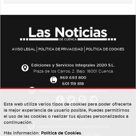
AVISO LEGAL
POLÍTICA DE PRIVACIDAD
POLÍTICA DE COOKIES
Ediciones y Servicios Integrales 2020 S.L.
Plaza de los Carros, 2. Bajo. 16001 Cuenca
969 693 800
601 119 818
redaccion@lasnoticiasdecuenca.es
Síguenos
Esta web utiliza varios tipos de cookies para poder ofrecerte
la mejor experiencia de usuario posible, Puedes permitirnos
el uso de las cookies o realizar tus ajustes personalizados a
PUBLICIDAD:
continuación.
publicidad@lasnoticiasdecuenca.es
Más información:
Política de Cookies
.
684 126 573
/
670 726 392