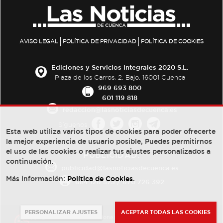
AVISO LEGAL
POLÍTICA DE PRIVACIDAD
POLÍTICA DE COOKIES
Ediciones y Servicios Integrales 2020 S.L.
Plaza de los Carros, 2. Bajo. 16001 Cuenca
969 693 800
601 119 818
redaccion@lasnoticiasdecuenca.es
Síguenos
Esta web utiliza varios tipos de cookies para poder ofrecerte
la mejor experiencia de usuario posible, Puedes permitirnos
el uso de las cookies o realizar tus ajustes personalizados a
PUBLICIDAD:
continuación.
publicidad@lasnoticiasdecuenca.es
Más información:
Política de Cookies
.
684 126 573
/
670 726 392
PERSONALIZAR AJUSTES
ACEPTAR TODAS LAS COOKIES
© Copyright 2013 -
2022
| Ediciones y Servicios Integrales 2020 S.L.