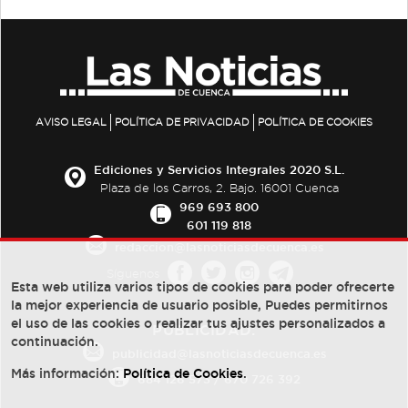
AVISO LEGAL
POLÍTICA DE PRIVACIDAD
POLÍTICA DE COOKIES
Ediciones y Servicios Integrales 2020 S.L.
Plaza de los Carros, 2. Bajo. 16001 Cuenca
969 693 800
601 119 818
redaccion@lasnoticiasdecuenca.es
Síguenos
Esta web utiliza varios tipos de cookies para poder ofrecerte
la mejor experiencia de usuario posible, Puedes permitirnos
el uso de las cookies o realizar tus ajustes personalizados a
PUBLICIDAD:
continuación.
publicidad@lasnoticiasdecuenca.es
Más información:
Política de Cookies
.
684 126 573
/
670 726 392