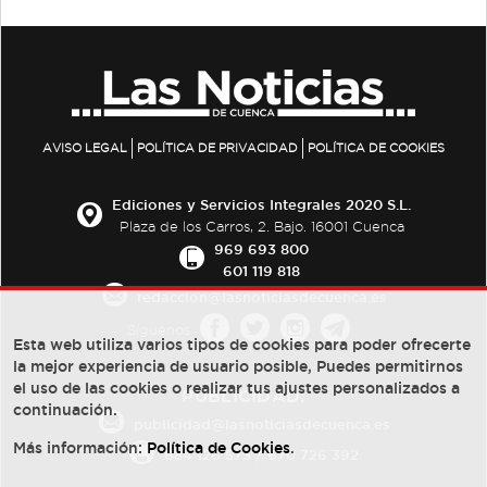
AVISO LEGAL
POLÍTICA DE PRIVACIDAD
POLÍTICA DE COOKIES
Ediciones y Servicios Integrales 2020 S.L.
Plaza de los Carros, 2. Bajo. 16001 Cuenca
969 693 800
601 119 818
redaccion@lasnoticiasdecuenca.es
Síguenos
Esta web utiliza varios tipos de cookies para poder ofrecerte
la mejor experiencia de usuario posible, Puedes permitirnos
el uso de las cookies o realizar tus ajustes personalizados a
PUBLICIDAD:
continuación.
publicidad@lasnoticiasdecuenca.es
Más información:
Política de Cookies
.
684 126 573
/
670 726 392